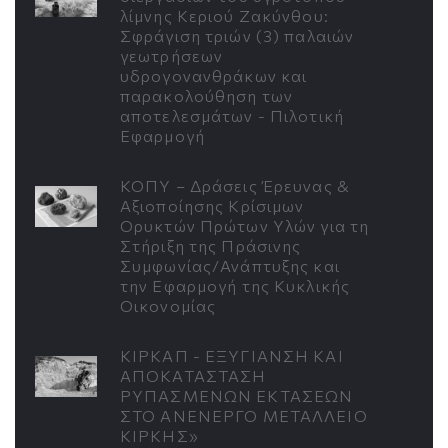
λίμνης Κεριού Ζακύνθου:
Σφράγιση τριών (3) παλαιών
γεωτρήσεων
υδρογονανθράκων και
παρακολούθηση των
αποτελεσμάτων - Πιλοτική
Εφαρμογή
ΚΟΠΥ – Δράσεις Έρευνας &
Αξιοποίησης Κρίσιμων
Ορυκτών Πρώτων Υλών για τη
Στήριξη της Πράσινης
Συμφωνίας/Ανάπτυξης και
την Εφαρμογή της Κυκλικής
Οικονομίας
ΚΙΡΚΑΠ - ΕΞΥΓΙΑΝΣΗ ΚΑΙ
ΑΠΟΚΑΤΑΣΤΑΣΗ
ΡΥΠΑΣΜΕΝΩΝ ΕΚΤΑΣΕΩΝ
ΣΤΟ ΑΝΕΝΕΡΓΟ ΜΕΤΑΛΛΕΙΟ
ΚΙΡΚΗΣ»