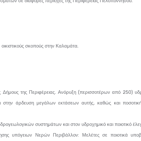
ιτασμάτων σε διάφορες περιοχές της Περιφέρειας Πελοποννήσου.
 οικιστικούς σκοπούς στην Καλαμάτα.
 Δήμους της Περιφέρειας. Ανόρυξη (περισσοτέρων από 250) υ
ι στην άρδευση μεγάλων εκτάσεων αυτής, καθώς και ποσοτική
υδρογεωλογικών συστημάτων και στον υδροχημικό και ποιοτικό έλ
ησης υπόγειων Νερών Περιβάλλον: Μελέτες σε ποιοτικά υποβα