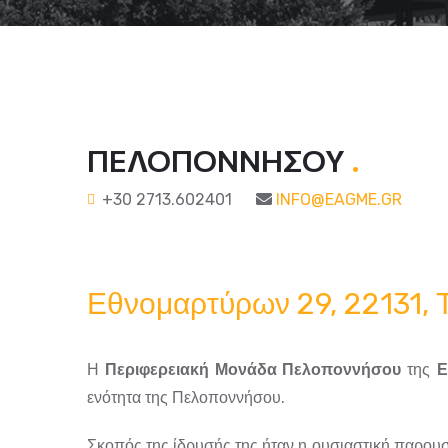
ΠΕΛΟΠΟΝΝΗΣΟΥ
.
+30 2713.602401
INFO@EAGME.GR
Εθνομαρτύρων 29, 22131, 
Η
Περιφερειακή Μονάδα Πελοποννήσου
της
Ε
ενότητα της Πελοποννήσου.
Σκοπός της ίδρυσής της ήταν η ουσιαστική παρου