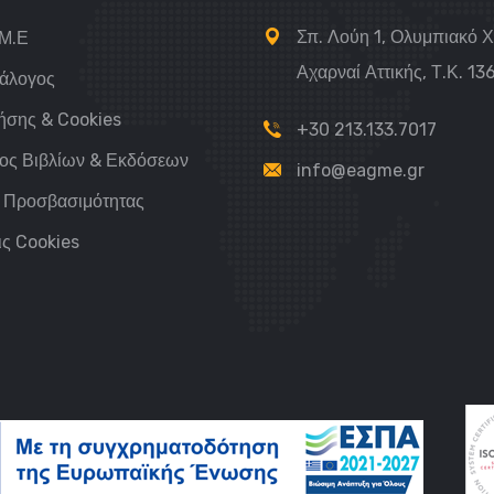
Σπ. Λούη 1, Ολυμπιακό 
.Μ.Ε
Αχαρναί Αττικής, Τ.Κ. 13
τάλογος
ήσης & Cookies
+30 213.133.7017
ος Βιβλίων & Εκδόσεων
info@eagme.gr
 Προσβασιμότητας
ις Cookies