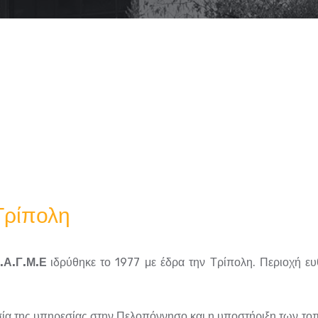
Τρίπολη
.Α.Γ.Μ.Ε
ιδρύθηκε το 1977 με έδρα την Τρίπολη. Περιοχή ευ
σία της υπηρεσίας στην Πελοπόννησο και η υποστήριξη των το