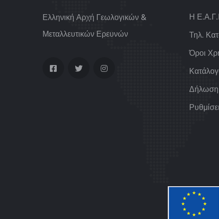
Η Ε.Α.Γ
Ελληνική Αρχή Γεωλογικών &
Μεταλλευτικών Ερευνών
Τηλ. Κα
Όροι Χρ
Κατάλογ
Δήλωση
Ρυθμίσε