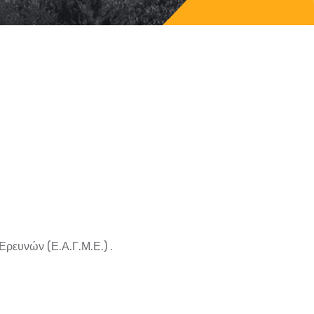
Ερευνών (Ε.Α.Γ.Μ.Ε.)
.