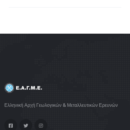
Ελληνική Αρχή Γεωλογικών & Μεταλλευτικών Ερευνών