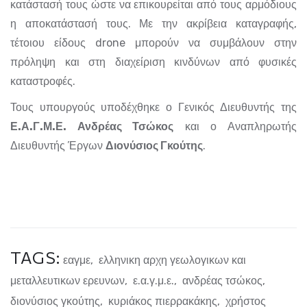
κατάστασή τους ώστε να επικουρείται από τους αρμόδιους
η αποκατάστασή τους. Με την ακρίβεια καταγραφής,
τέτοιου είδους drone μπορούν να συμβάλουν στην
πρόληψη και στη διαχείριση κινδύνων από φυσικές
καταστροφές.
Τους υπουργούς υποδέχθηκε ο Γενικός Διευθυντής της
Ε.Α.Γ.Μ.Ε.
Ανδρέας Τσώκος
και ο Αναπληρωτής
Διευθυντής Έργων
Διονύσιος Γκούτης
.
TAGS:
εαγμε
,
ελληνικη αρχη γεωλογικων και
μεταλλευτικων ερευνων
,
ε.α.γ.μ.ε.
,
ανδρέας τσώκος
,
διονύσιος γκούτης
,
κυριάκος πιερρακάκης
,
χρήστος