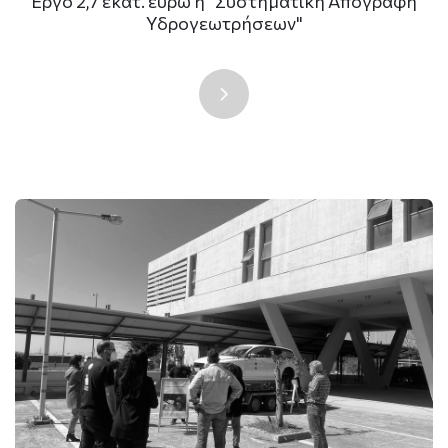
Εργο 2,7 εκατ. ευρώ η "Συστηματική Απογραφή
Υδρογεωτρήσεων"