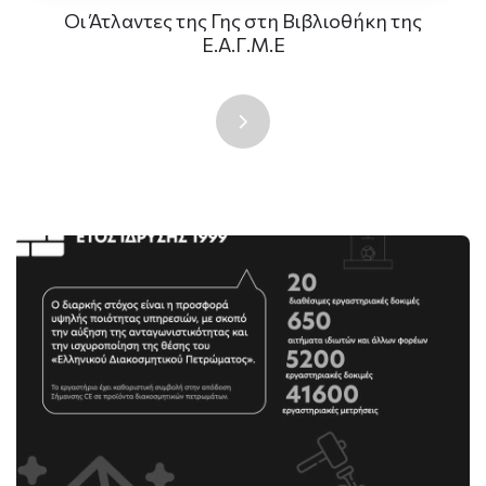
Οι Άτλαντες της Γης στη Βιβλιοθήκη της
Ε.Α.Γ.Μ.Ε