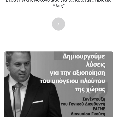
Ύλες"