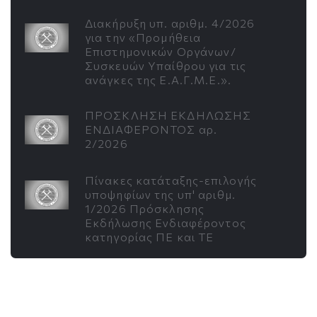
Διακήρυξη υπ. αριθμ. 4/2026
για την «Προμήθεια
Επιστημονικών Οργάνων/
Συσκευών Υπαίθρου για τις
ανάγκες της Ε.Α.Γ.Μ.Ε.».
ΠΡΟΣΚΛΗΣΗ ΕΚΔΗΛΩΣΗΣ
ΕΝΔΙΑΦΕΡΟΝΤΟΣ αρ.
2/2026
Πίνακες κατάταξης-επιλογής
υποψηφίων της υπ' αριθμ.
1/2026 Πρόσκλησης
Εκδήλωσης Ενδιαφέροντος
κατηγορίας ΠΕ και ΤΕ