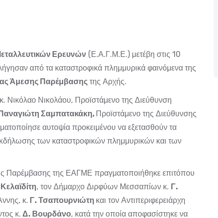
Μεταλλευτικών Ερευνών
(Ε.Α.Γ.Μ.Ε.) μετέβη στις 10
λήγησαν από τα καταστροφικά πλημμυρικά φαινόμενα της
ας Άμεσης Παρέμβασης
της Αρχής.
 κ. Νικόλαο Νικολάου, Προϊστάμενο της Διεύθυνση
Παναγιώτη Σαμπατακάκη,
Προϊστάμενο της Διεύθυνσης
ατοποίησε αυτοψία προκειμένου να εξετασθούν τα
εκδήλωσης των καταστροφικών πλημμυρικών και των
σης Παρέμβασης της ΕΑΓΜΕ πραγματοποιήθηκε επιτόπου
 Κελαϊδίτη
, τον Δήμαρχο Διρφύων Μεσσαπίων κ.
Γ.
ννης, κ.
Γ. Τσαπουρνιώτη
και τον Αντιπεριφερειάρχη
τος κ.
Δ. Βουρδάνο
, κατά την οποία αποφασίστηκε να