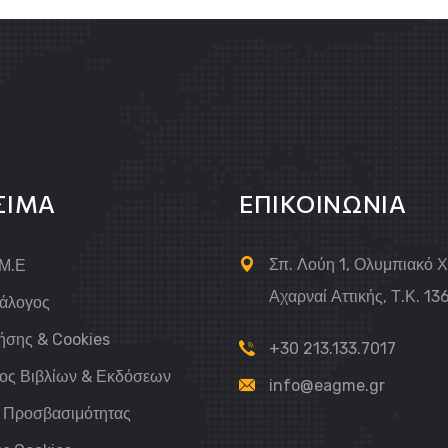
ΣΙΜΑ
ΕΠΙΚΟΙΝΩΝΙΑ
Σπ. Λούη 1, Ολυμπιακό 
.Μ.Ε
Αχαρναί Αττικής, Τ.Κ. 13
τάλογος
ήσης & Cookies
+30 213.133.7017
ος Βιβλίων & Εκδόσεων
info@eagme.gr
 Προσβασιμότητας